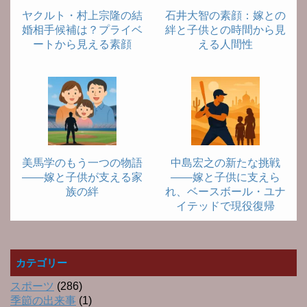
ヤクルト・村上宗隆の結
石井大智の素顔：嫁との
婚相手候補は？プライベ
絆と子供との時間から見
ートから見える素顔
える人間性
美馬学のもう一つの物語
中島宏之の新たな挑戦
――嫁と子供が支える家
――嫁と子供に支えら
族の絆
れ、ベースボール・ユナ
イテッドで現役復帰
カテゴリー
スポーツ
(286)
季節の出来事
(1)