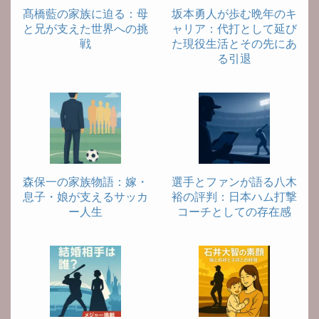
髙橋藍の家族に迫る：母
坂本勇人が歩む晩年のキ
と兄が支えた世界への挑
ャリア：代打として延び
戦
た現役生活とその先にあ
る引退
森保一の家族物語：嫁・
選手とファンが語る八木
息子・娘が支えるサッカ
裕の評判：日本ハム打撃
ー人生
コーチとしての存在感