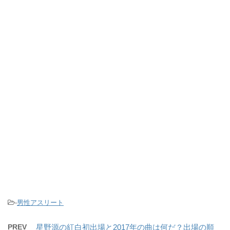
-
男性アスリート
PREV
星野源の紅白初出場と2017年の曲は何だ？出場の順