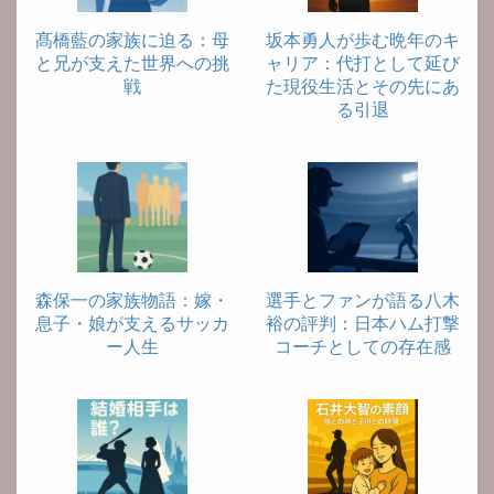
髙橋藍の家族に迫る：母
坂本勇人が歩む晩年のキ
と兄が支えた世界への挑
ャリア：代打として延び
戦
た現役生活とその先にあ
る引退
森保一の家族物語：嫁・
選手とファンが語る八木
息子・娘が支えるサッカ
裕の評判：日本ハム打撃
ー人生
コーチとしての存在感