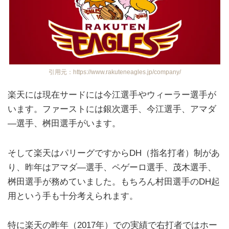
引用元：https://www.rakuteneagles.jp/company/
楽天には現在サードには今江選手やウィーラー選手が
います。ファーストには銀次選手、今江選手、アマダ
―選手、桝田選手がいます。
そして楽天はパリーグですからDH（指名打者）制があ
り、昨年はアマダ―選手、ペゲーロ選手、茂木選手、
桝田選手が務めていました。もちろん村田選手のDH起
用という手も十分考えられます。
特に楽天の昨年（2017年）での実績で右打者ではホー