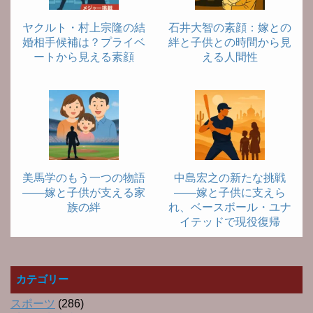
ヤクルト・村上宗隆の結
石井大智の素顔：嫁との
婚相手候補は？プライベ
絆と子供との時間から見
ートから見える素顔
える人間性
美馬学のもう一つの物語
中島宏之の新たな挑戦
――嫁と子供が支える家
――嫁と子供に支えら
族の絆
れ、ベースボール・ユナ
イテッドで現役復帰
カテゴリー
スポーツ
(286)