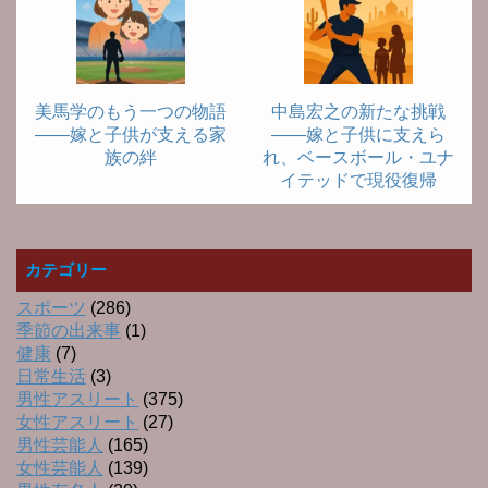
美馬学のもう一つの物語
中島宏之の新たな挑戦
――嫁と子供が支える家
――嫁と子供に支えら
族の絆
れ、ベースボール・ユナ
イテッドで現役復帰
カテゴリー
スポーツ
(286)
季節の出来事
(1)
健康
(7)
日常生活
(3)
男性アスリート
(375)
女性アスリート
(27)
男性芸能人
(165)
女性芸能人
(139)