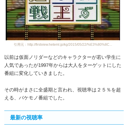
引用元：http://firstview.heteml.jp/kg/2015/05/22/%E3%80%8C...
以前は仮面ノリダーなどのキャラクターが若い学生に
人気であったが1997年からは大人をターゲットにした
番組に変化していきました。
その時がまさに全盛期と言われ、視聴率は２５％を超
える、バケモノ番組でした。
最新の視聴率