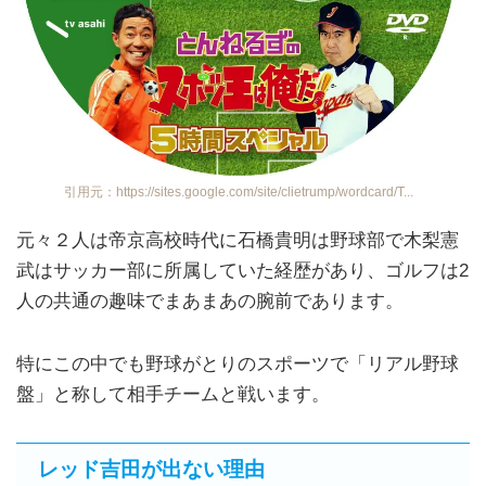
引用元：https://sites.google.com/site/clietrump/wordcard/T...
元々２人は帝京高校時代に石橋貴明は野球部で木梨憲
武はサッカー部に所属していた経歴があり、ゴルフは2
人の共通の趣味でまあまあの腕前であります。
特にこの中でも野球がとりのスポーツで「リアル野球
盤」と称して相手チームと戦います。
レッド吉田が出ない理由