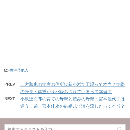
-
男性芸能人
PREV
二宮和也の実家の住所は新小岩で工場って本当？実際
の身長・体重がサバ読みされているって本当？
NEXT
小泉進次郎の育ての母親と産みの母親・宮本佳代子は
違う！弟・宮本佳永の結婚式で涙を流したって本当？