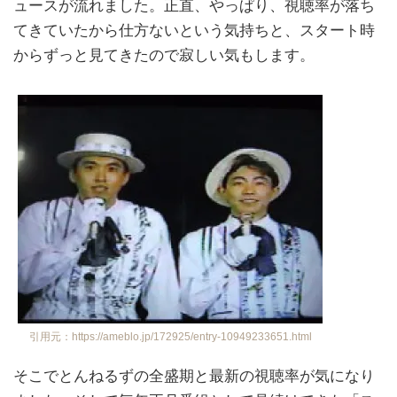
ュースが流れました。正直、やっぱり、視聴率が落ち
てきていたから仕方ないという気持ちと、スタート時
からずっと見てきたので寂しい気もします。
引用元：https://ameblo.jp/172925/entry-10949233651.html
そこでとんねるずの全盛期と最新の視聴率が気になり