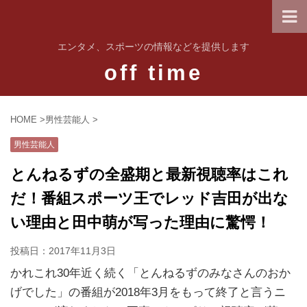
エンタメ、スポーツの情報などを提供します
off time
HOME
>
男性芸能人
>
男性芸能人
とんねるずの全盛期と最新視聴率はこれ
だ！番組スポーツ王でレッド吉田が出な
い理由と田中萌が写った理由に驚愕！
投稿日：
2017年11月3日
かれこれ30年近く続く「とんねるずのみなさんのおか
げでした」の番組が2018年3月をもって終了と言うニ