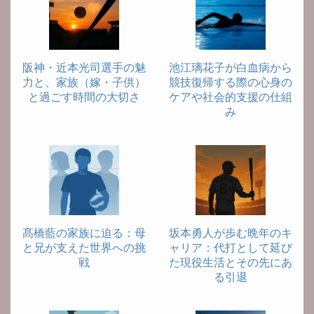
阪神・近本光司選手の魅
池江璃花子が白血病から
力と、家族（嫁・子供）
競技復帰する際の心身の
と過ごす時間の大切さ
ケアや社会的支援の仕組
み
髙橋藍の家族に迫る：母
坂本勇人が歩む晩年のキ
と兄が支えた世界への挑
ャリア：代打として延び
戦
た現役生活とその先にあ
る引退