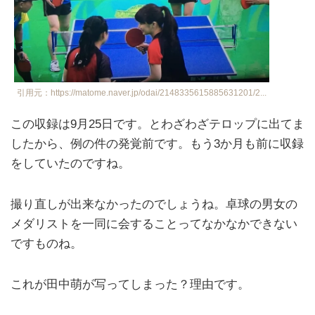
引用元：https://matome.naver.jp/odai/2148335615885631201/2...
この収録は9月25日です。とわざわざテロップに出てま
したから、例の件の発覚前です。もう3か月も前に収録
をしていたのですね。
撮り直しが出来なかったのでしょうね。卓球の男女の
メダリストを一同に会することってなかなかできない
ですものね。
これが田中萌が写ってしまった？理由です。