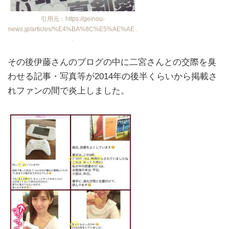
引用元：https://geinou-
news.jp/articles/%E4%BA%8C%E5%AE%AE..
.
その後伊藤さんのブログの中に二宮さんとの交際を臭
わせる記事・写真等が2014年の後半くらいから掲載さ
れファンの間で炎上しました。