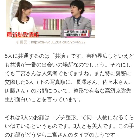
引用元：http://xn--vgu128a.club/?p=6922
5人に共通するのは「共演」です。芸能界広しといえど
も共演が一番の出会いの場所なのでしょう。それにし
ても二宮さんは人気者でもてますね。また特に親密に
交際した3人（下の写真順に、長澤さん、佐々木さん、
伊藤さん）のお顔について、整形で有名な高須克弥先
生が面白いことを言っています。
それは3人のお顔は「プチ整形」で同一人物になるくら
い似ているというものです。3人とも美人です。この手
のお顔がどうやら二宮さんのタイプのようです。