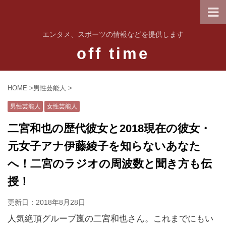
エンタメ、スポーツの情報などを提供します
off time
HOME
>
男性芸能人
>
男性芸能人
女性芸能人
二宮和也の歴代彼女と2018現在の彼女・
元女子アナ伊藤綾子を知らないあなた
へ！二宮のラジオの周波数と聞き方も伝
授！
更新日：
2018年8月28日
人気絶頂グループ嵐の二宮和也さん。これまでにもい