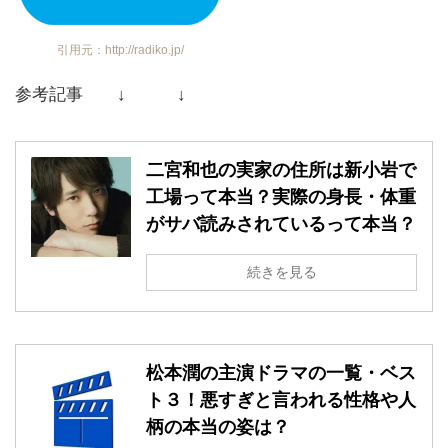
引用元：http://radiko.jp/
参考記事 ↓ ↓
二宮和也の実家の住所は新小岩で
工場って本当？実際の身長・体重
がサバ読みされているって本当？
続きを見る
松本潤の主演ドラマの一覧・ベス
ト３！悪すぎと言われる性格や人
柄の本当の姿は？