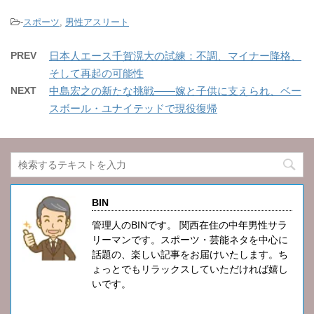
-
スポーツ
,
男性アスリート
PREV
日本人エース千賀滉大の試練：不調、マイナー降格、
そして再起の可能性
NEXT
中島宏之の新たな挑戦――嫁と子供に支えられ、ベー
スボール・ユナイテッドで現役復帰
BIN
管理人のBINです。 関西在住の中年男性サラ
リーマンです。スポーツ・芸能ネタを中心に
話題の、楽しい記事をお届けいたします。ち
ょっとでもリラックスしていただければ嬉し
いです。