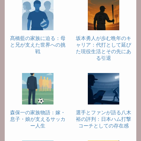
髙橋藍の家族に迫る：母
坂本勇人が歩む晩年のキ
と兄が支えた世界への挑
ャリア：代打として延び
戦
た現役生活とその先にあ
る引退
森保一の家族物語：嫁・
選手とファンが語る八木
息子・娘が支えるサッカ
裕の評判：日本ハム打撃
ー人生
コーチとしての存在感