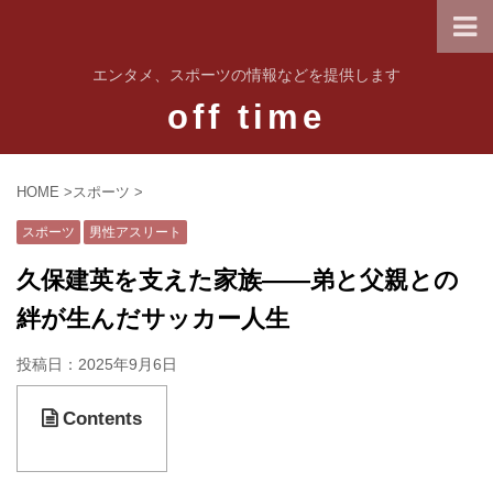
エンタメ、スポーツの情報などを提供します
off time
HOME
>
スポーツ
>
スポーツ
男性アスリート
久保建英を支えた家族――弟と父親との
絆が生んだサッカー人生
投稿日：
2025年9月6日
Contents