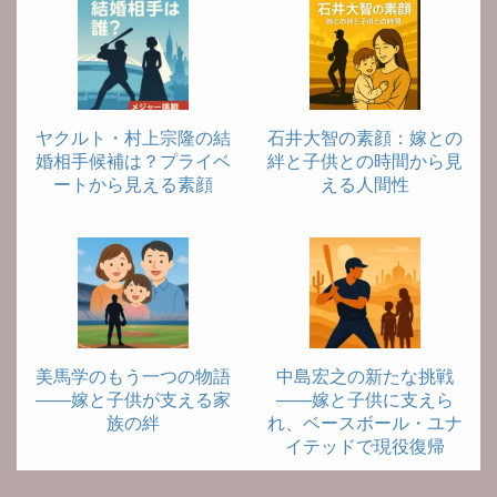
ヤクルト・村上宗隆の結
石井大智の素顔：嫁との
婚相手候補は？プライベ
絆と子供との時間から見
ートから見える素顔
える人間性
美馬学のもう一つの物語
中島宏之の新たな挑戦
――嫁と子供が支える家
――嫁と子供に支えら
族の絆
れ、ベースボール・ユナ
イテッドで現役復帰