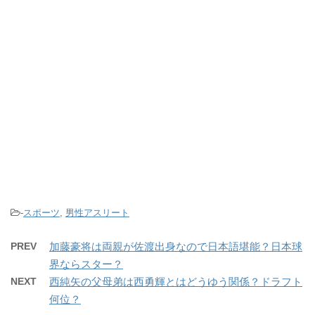
-
スポーツ
,
男性アスリート
PREV
加藤豪将は両親が佐渡出身なので日本語堪能？日本球
界ならスター？
NEXT
西純矢の父母弟は西勇輝とはどうゆう関係？ドラフト
何位？