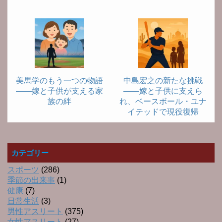
美馬学のもう一つの物語
中島宏之の新たな挑戦
――嫁と子供が支える家
――嫁と子供に支えら
族の絆
れ、ベースボール・ユナ
イテッドで現役復帰
カテゴリー
スポーツ
(286)
季節の出来事
(1)
健康
(7)
日常生活
(3)
男性アスリート
(375)
女性アスリート
(27)