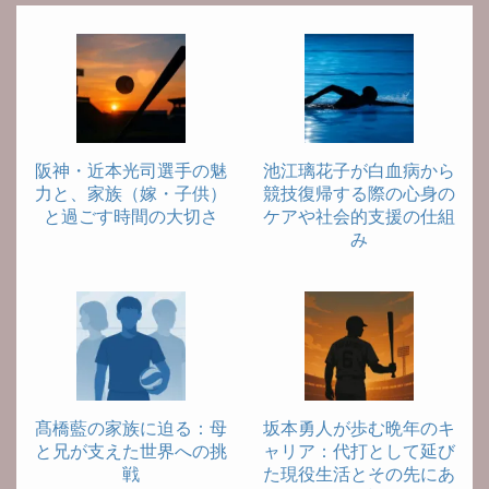
阪神・近本光司選手の魅
池江璃花子が白血病から
力と、家族（嫁・子供）
競技復帰する際の心身の
と過ごす時間の大切さ
ケアや社会的支援の仕組
み
髙橋藍の家族に迫る：母
坂本勇人が歩む晩年のキ
と兄が支えた世界への挑
ャリア：代打として延び
戦
た現役生活とその先にあ