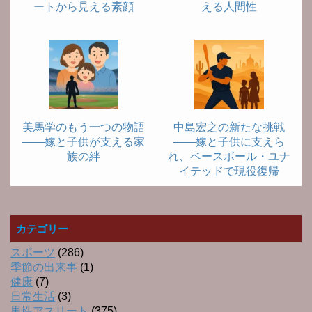
ートから見える素顔
える人間性
美馬学のもう一つの物語
中島宏之の新たな挑戦
――嫁と子供が支える家
――嫁と子供に支えら
族の絆
れ、ベースボール・ユナ
イテッドで現役復帰
カテゴリー
スポーツ
(286)
季節の出来事
(1)
健康
(7)
日常生活
(3)
男性アスリート
(375)