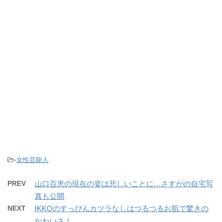
-
女性芸能人
PREV
山口百恵の現在の姿は悲しいことに…さすがの自宅写
真も公開
NEXT
IKKOのすっぴんカツラなしはつるつるお肌で驚きの
かわいさ！