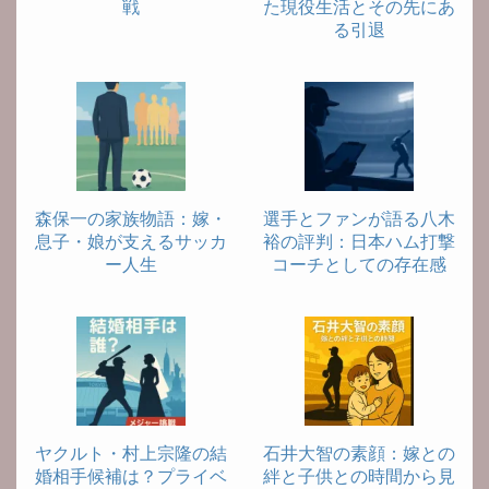
戦
た現役生活とその先にあ
る引退
森保一の家族物語：嫁・
選手とファンが語る八木
息子・娘が支えるサッカ
裕の評判：日本ハム打撃
ー人生
コーチとしての存在感
ヤクルト・村上宗隆の結
石井大智の素顔：嫁との
婚相手候補は？プライベ
絆と子供との時間から見