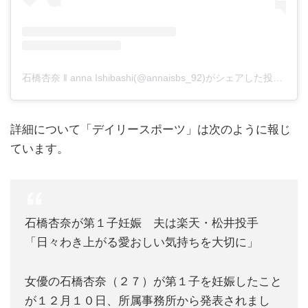
石橋杏奈 ‖ anna Ishibashi(@annaisbs_92)がシェアした投稿
-
20
詳細について「デイリースポーツ」は次のように報じ
ています。
石橋杏奈が第１子妊娠 夫は楽天・松井投手
「日々わき上がる愛おしい気持ちを大切に」
女優の石橋杏奈（２７）が第１子を妊娠したこと
が１２月１０日、所属事務所から発表されまし