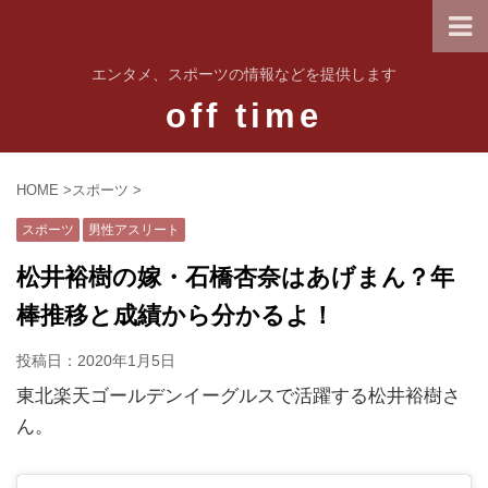
エンタメ、スポーツの情報などを提供します
off time
HOME
>
スポーツ
>
スポーツ
男性アスリート
松井裕樹の嫁・石橋杏奈はあげまん？年
棒推移と成績から分かるよ！
投稿日：
2020年1月5日
東北楽天ゴールデンイーグルスで活躍する松井裕樹さ
ん。