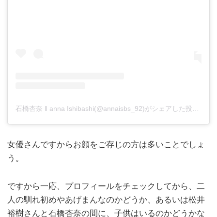
石橋杏奈 ‖ anna Ishibashi(@annaisbs_92)がシェアした投稿
-
20
女優さんですからお顔をご存じの方は多いことでしょ
う。
ですから一応、プロフィールをチェックしてから、二
人の馴れ初めやあげまんなのかどうか、あるいは松井
裕樹さんと石橋杏奈の間に、子供はいるのかどうかな