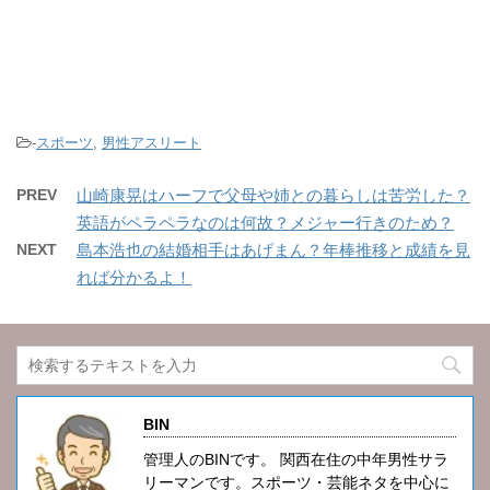
-
スポーツ
,
男性アスリート
PREV
山崎康晃はハーフで父母や姉との暮らしは苦労した？
英語がペラペラなのは何故？メジャー行きのため？
NEXT
島本浩也の結婚相手はあげまん？年棒推移と成績を見
れば分かるよ！
BIN
管理人のBINです。 関西在住の中年男性サラ
リーマンです。スポーツ・芸能ネタを中心に