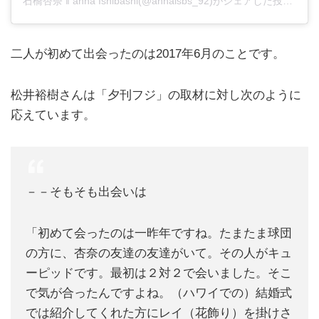
石橋杏奈 ‖ anna Ishibashi(@annaisbs_92)がシェアした投稿
-
20
二人が初めて出会ったのは2017年6月のことです。
松井裕樹さんは「夕刊フジ」の取材に対し次のように
応えています。
－－そもそも出会いは
「初めて会ったのは一昨年ですね。たまたま球団
の方に、杏奈の友達の友達がいて。その人がキュ
ーピッドです。最初は２対２で会いました。そこ
で気が合ったんですよね。（ハワイでの）結婚式
では紹介してくれた方にレイ（花飾り）を掛けさ