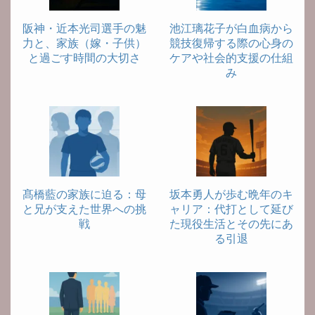
阪神・近本光司選手の魅
池江璃花子が白血病から
力と、家族（嫁・子供）
競技復帰する際の心身の
と過ごす時間の大切さ
ケアや社会的支援の仕組
み
髙橋藍の家族に迫る：母
坂本勇人が歩む晩年のキ
と兄が支えた世界への挑
ャリア：代打として延び
戦
た現役生活とその先にあ
る引退