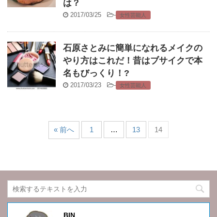
は？
2017/03/25
-
女性芸能人
石原さとみに簡単になれるメイクの
やり方はこれだ！昔はブサイクで本
名もびっくり！?
2017/03/23
-
女性芸能人
« 前へ
1
…
13
14
BIN