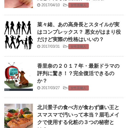
2017/04/10
-
女性芸能人
菜々緒、あの高身長とスタイルが実
はコンプレックス？ 悪女がはまり役
だけど実際の性格はいいの？
2017/03/31
-
女性芸能人
香里奈の２０１７年・最新ドラマの
評判に驚き！？完全復活できるの
か？
2017/03/27
-
女性芸能人
北川景子の食べ方が食わず嫌い王と
スマスマで汚いって本当？眉毛メイ
クで使用する化粧の３つの秘密と