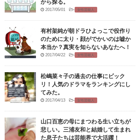
から探る。
2017/05/01
-
女性芸能人
有村架純が朝ドラひよっこで役作り
のために太り・顔がでかいのは嘘か
本当か？真実を知らないあなたへ！
2017/04/22
-
女性芸能人
松嶋菜々子の過去の仕事にビック
リ！人気のドラマをランキングにし
てみた。
2017/04/13
-
女性芸能人
山口百恵の母にまつわる生い立ちが
悲しい。三浦友和と結婚して生まれ
た息子たちは芸能界で大活躍！