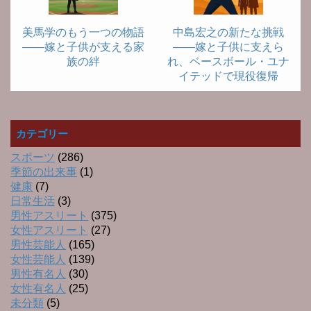
美馬学のもう一つの物語
中島宏之の新たな挑戦
――嫁と子供が支える家
――嫁と子供に支えら
族の絆
れ、ベースボール・ユナ
イテッドで現役復帰
カテゴリー
スポーツ
(286)
季節の出来事
(1)
健康
(7)
日常生活
(3)
男性アスリート
(375)
女性アスリート
(27)
男性芸能人
(165)
女性芸能人
(139)
男性有名人
(30)
女性有名人
(25)
未分類
(5)