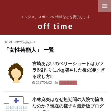
エンタメ、スポーツの情報などを提供します
off time
HOME
>
女性芸能人
>
「女性芸能人」 一覧
宮崎あおいのベリーショートはカツ
ラ⁉︎役作りに7kg増やした後の凄すぎ
る戻し方‼︎
2017/05/02
-
女性芸能人
小林麻央はなぜ短期間の入院で輸血
なのか？現在の様子を最新版ブログ