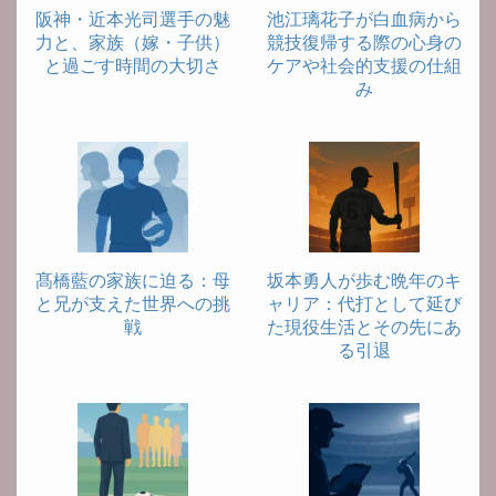
阪神・近本光司選手の魅
池江璃花子が白血病から
力と、家族（嫁・子供）
競技復帰する際の心身の
と過ごす時間の大切さ
ケアや社会的支援の仕組
み
髙橋藍の家族に迫る：母
坂本勇人が歩む晩年のキ
と兄が支えた世界への挑
ャリア：代打として延び
戦
た現役生活とその先にあ
る引退