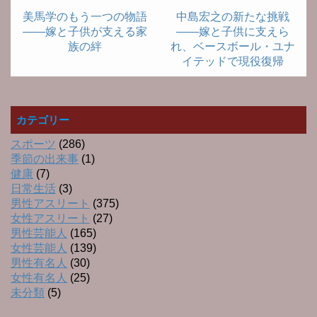
美馬学のもう一つの物語
中島宏之の新たな挑戦
――嫁と子供が支える家
――嫁と子供に支えら
族の絆
れ、ベースボール・ユナ
イテッドで現役復帰
カテゴリー
スポーツ
(286)
季節の出来事
(1)
健康
(7)
日常生活
(3)
男性アスリート
(375)
女性アスリート
(27)
男性芸能人
(165)
女性芸能人
(139)
男性有名人
(30)
女性有名人
(25)
未分類
(5)