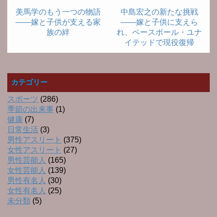
美馬学のもう一つの物語
中島宏之の新たな挑戦
――嫁と子供が支える家
――嫁と子供に支えら
族の絆
れ、ベースボール・ユナ
イテッドで現役復帰
カテゴリー
スポーツ
(286)
季節の出来事
(1)
健康
(7)
日常生活
(3)
男性アスリート
(375)
女性アスリート
(27)
男性芸能人
(165)
女性芸能人
(139)
男性有名人
(30)
女性有名人
(25)
未分類
(5)