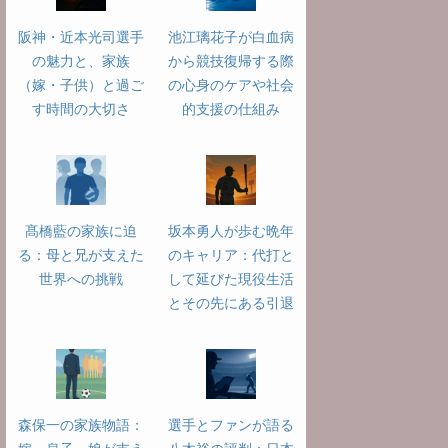
阪神・近本光司選手
池江璃花子が白血病
の魅力と、家族
から競技復帰する際
（嫁・子供）と過ご
の心身のケアや社会
す時間の大切さ
的支援の仕組み
髙橋藍の家族に迫
坂本勇人が歩む晩年
る：母と兄が支えた
のキャリア：代打と
世界への挑戦
して延びた現役生活
とその先にある引退
森保一の家族物語：
選手とファンが語る