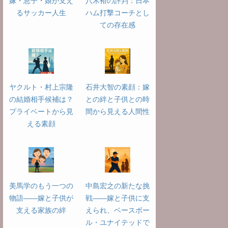
嫁・息子・娘が支え
八木裕の評判：日本
るサッカー人生
ハム打撃コーチとし
ての存在感
ヤクルト・村上宗隆
石井大智の素顔：嫁
の結婚相手候補は？
との絆と子供との時
プライベートから見
間から見える人間性
える素顔
美馬学のもう一つの
中島宏之の新たな挑
物語――嫁と子供が
戦――嫁と子供に支
支える家族の絆
えられ、ベースボー
ル・ユナイテッドで