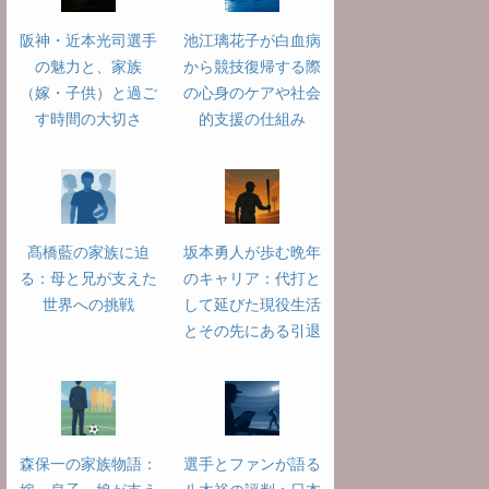
阪神・近本光司選手
池江璃花子が白血病
の魅力と、家族
から競技復帰する際
（嫁・子供）と過ご
の心身のケアや社会
す時間の大切さ
的支援の仕組み
髙橋藍の家族に迫
坂本勇人が歩む晩年
る：母と兄が支えた
のキャリア：代打と
世界への挑戦
して延びた現役生活
とその先にある引退
森保一の家族物語：
選手とファンが語る